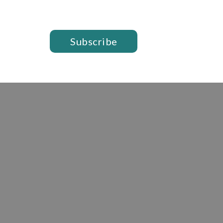
Subscribe
sättning