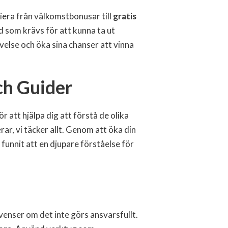
riera från välkomstbonusar till
gratis
vad som krävs för att kunna ta ut
velse och öka sina chanser att vinna
ch Guider
r att hjälpa dig att förstå de olika
ar, vi täcker allt. Genom att öka din
funnit att en djupare förståelse för
venser om det inte görs ansvarsfullt.