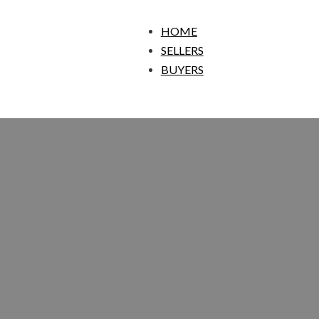
HOME
SELLERS
BUYERS
Casino Bonusar Utan In
October 7, 2025