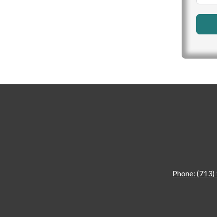
Phone: (713)