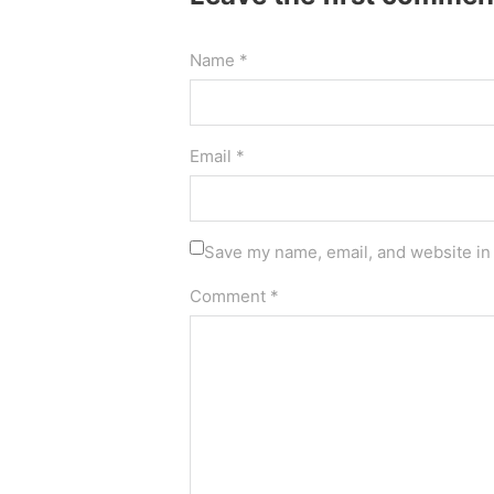
Name *
Email *
Save my name, email, and website in 
Comment *