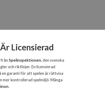
Är Licensierad
 från
Spelinspektionen
, den svenska
gler och riktlinjer. En licensierad
en garanti för att spelen är rättvisa
en mer kontrollerad spelmiljö. Många
sinon
.