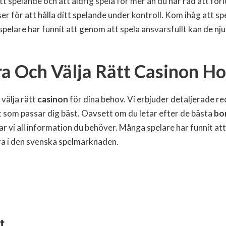
ditt spelande och att aldrig spela för mer än du har råd att f
er för att hålla ditt spelande under kontroll. Kom ihåg att sp
spelare har funnit att genom att spela ansvarsfullt kan de nju
ra Och Välja Rätt Casinon H
 välja rätt
casinon
för dina behov. Vi erbjuder detaljerade re
et som passar dig bäst. Oavsett om du letar efter de bästa
bo
ar vi all information du behöver. Många spelare har funnit at
era i den svenska spelmarknaden.
t