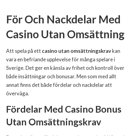
För Och Nackdelar Med
Casino Utan Omsättning
Att spela på ett
casino utan omsättningskrav
kan
vara en befriande upplevelse för många spelare i
Sverige. Det ger en känsla av frihet och kontroll över
både insättningar och bonusar. Men som med allt
annat finns det både fördelar och nackdelar att
överväga.
Fördelar Med Casino Bonus
Utan Omsättningskrav