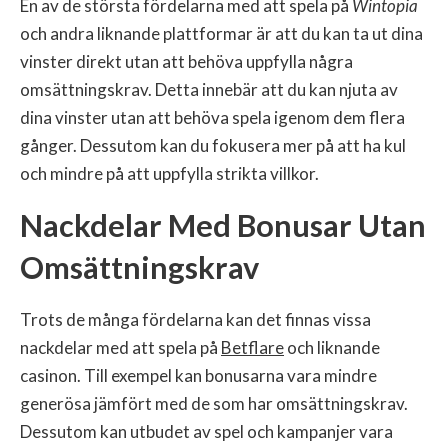
En av de största fördelarna med att spela på
Wintopia
och andra liknande plattformar är att du kan ta ut dina
vinster direkt utan att behöva uppfylla några
omsättningskrav. Detta innebär att du kan njuta av
dina vinster utan att behöva spela igenom dem flera
gånger. Dessutom kan du fokusera mer på att ha kul
och mindre på att uppfylla strikta villkor.
Nackdelar Med Bonusar Utan
Omsättningskrav
Trots de många fördelarna kan det finnas vissa
nackdelar med att spela på
Betflare
och liknande
casinon. Till exempel kan bonusarna vara mindre
generösa jämfört med de som har omsättningskrav.
Dessutom kan utbudet av spel och kampanjer vara