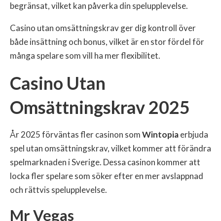
begränsat, vilket kan påverka din spelupplevelse.
Casino utan omsättningskrav ger dig kontroll över
både insättning och bonus, vilket är en stor fördel för
många spelare som vill ha mer flexibilitet.
Casino Utan
Omsättningskrav 2025
År 2025 förväntas fler casinon som
Wintopia
erbjuda
spel utan omsättningskrav, vilket kommer att förändra
spelmarknaden i Sverige. Dessa casinon kommer att
locka fler spelare som söker efter en mer avslappnad
och rättvis spelupplevelse.
Mr Vegas