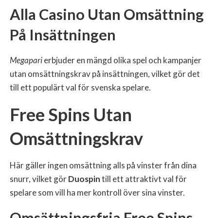
Alla Casino Utan Omsättning
På Insättningen
Megapari
erbjuder en mängd olika spel och kampanjer
utan omsättningskrav på insättningen, vilket gör det
till ett populärt val för svenska spelare.
Free Spins Utan
Omsättningskrav
Här gäller ingen omsättning alls på vinster från dina
snurr, vilket gör
Duospin
till ett attraktivt val för
spelare som vill ha mer kontroll över sina vinster.
Omsättningsfria Free Spins