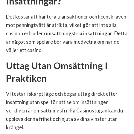
Insättningar?
Det kostar att hantera transaktioner och licenskraven
mot penningtvätt är strikta, vilket gör att inte alla
casinon erbjuder
omsättningsfria insättningar
. Detta
är något som spelare bör vara medvetna om när de
väljer ett casino.
Uttag Utan Omsättning I
Praktiken
Vi testar i skarpt läge och begär uttag direkt efter
insättning utan spel för att se om insättningen
verkligen är omsättningsfri. På
Casinostugan
kan du
uppleva denna frihet och njuta av dina vinster utan
krångel.