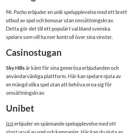
Mr. Pacho
erbjuder en unik spelupplevelse med ett brett
utbud av spel och bonusar utan omsättningskrav.
Detta gör det till ett populärt val bland svenska
spelare som vill ha mer kontroll över sina vinster.
Casinostugan
Sky Hills
är känt för sina generösa erbjudanden och
användarvänliga plattform. Här kan spelare njuta av
en mängd olika spel utan att behöva oroa sig för
omsättningskrav.
Unibet
Izzi
erbjuder en spännande spelupplevelse med ett
stort urval av spel och kampanjer. Här kan du njuta av